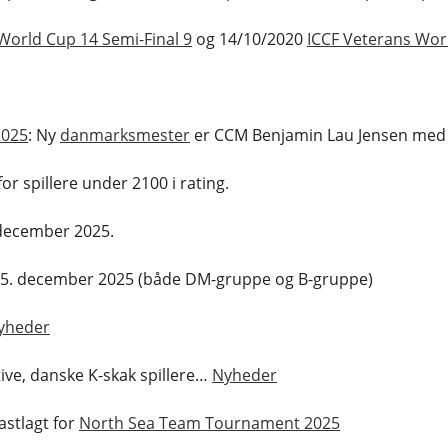
World Cup 14 Semi-Final 9
og 14/10/2020
ICCF Veterans Wor
025
: Ny
danmarksmester
er CCM Benjamin Lau Jensen med 8 p
or spillere under 2100 i rating.
 december 2025.
t 15. december 2025 (både DM-gruppe og B-gruppe)
yheder
tive, danske K-skak spillere…
Nyheder
astlagt for
North Sea Team Tournament 2025