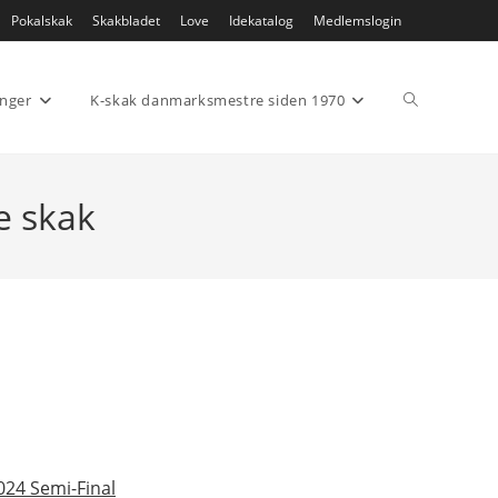
Pokalskak
Skakbladet
Love
Idekatalog
Medlemslogin
Toggle
inger
K-skak danmarksmestre siden 1970
website
e skak
search
24 Semi-Final