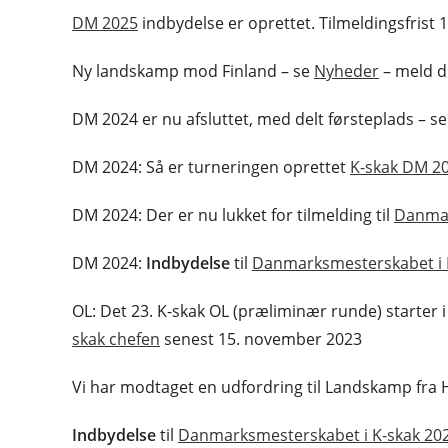
DM 2025
indbydelse er oprettet. Tilmeldingsfrist
Ny landskamp mod Finland – se
Nyheder
– meld di
DM 2024 er nu afsluttet, med delt førsteplads – s
DM 2024: Så er turneringen oprettet
K-skak DM 2
DM 2024: Der er nu lukket for tilmelding til
Danmar
DM 2024:
Indbydelse
til
Danmarksmesterskabet i 
OL: Det 23. K-skak OL (præliminær runde) starter i j
skak chefen
senest 15. november 2023
Vi har modtaget en udfordring til Landskamp fra 
Indbydelse
til
Danmarksmesterskabet i K-skak 20