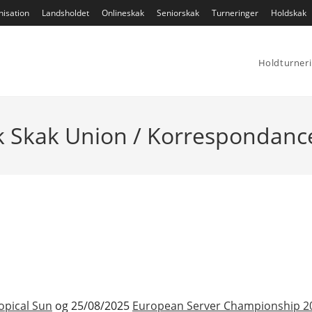
isation
Landsholdet
Onlineskak
Seniorskak
Turneringer
Holdskak
Holdturner
 Skak Union / Korrespondanc
opical Sun
og 25/08/2025
European Server Championship 20