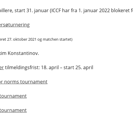
lere, start 31. januar (ICCF har fra 1. januar 2022 blokeret for
ersøturnering
ret 27. oktober 2021 og matchen startet)
axim Konstantinov.
er
tilmeldingsfrist: 18. april – start 25. april
or norms tournament
 tournament
 tournament