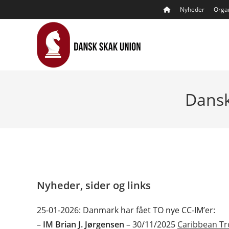
Skip
Nyheder
Organ
to
content
Dansk
Nyheder, sider og links
25-01-2026: Danmark har fået TO nye CC-IM’er:
–
IM Brian J. Jørgensen
– 30/11/2025
Caribbean Tr