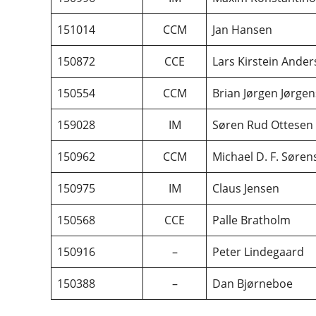
151014
CCM
Jan Hansen
150872
CCE
Lars Kirstein Ande
150554
CCM
Brian Jørgen Jørge
159028
IM
Søren Rud Ottesen
150962
CCM
Michael D. F. Søren
150975
IM
Claus Jensen
150568
CCE
Palle Bratholm
150916
–
Peter Lindegaard
150388
–
Dan Bjørneboe