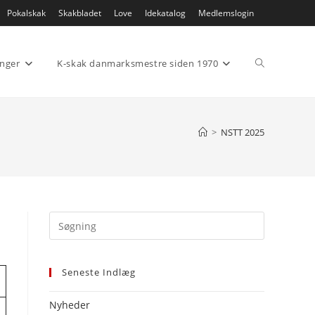
Pokalskak
Skakbladet
Love
Idekatalog
Medlemslogin
Toggle
inger
K-skak danmarksmestre siden 1970
website
>
NSTT 2025
search
Press
Escape
to
Seneste Indlæg
close
the
Nyheder
search