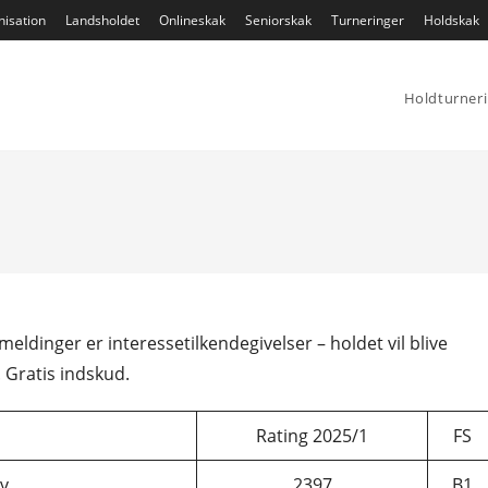
isation
Landsholdet
Onlineskak
Seniorskak
Turneringer
Holdskak
Holdturner
ldinger er interessetilkendegivelser – holdet vil blive
. Gratis indskud.
Rating 2025/1
FS
v
2397
B1