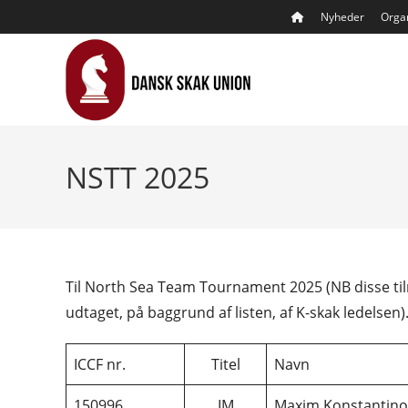
Skip
Nyheder
Organ
to
content
NSTT 2025
Til North Sea Team Tournament 2025 (NB disse tilme
udtaget, på baggrund af listen, af K-skak ledelsen)
ICCF nr.
Titel
Navn
150996
IM
Maxim Konstantino