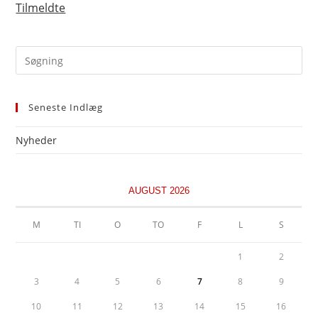
Tilmeldte
Pre
Es
to
Seneste Indlæg
clo
the
Nyheder
sea
pan
AUGUST 2026
M
TI
O
TO
F
L
S
1
2
3
4
5
6
7
8
9
10
11
12
13
14
15
16