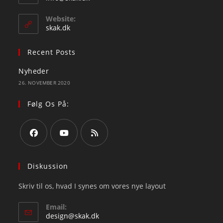
your
in
your
application
Website:
application
skak.dk
Recent Posts
Nyheder
26. NOVEMBER 2020
Følg Os På:
Opens
Opens
Opens
in
in
in
Diskussion
a
a
a
Skriv til os, hvad I synes om vores nye layout
new
new
new
tab
tab
tab
Email:
Opens
design@skak.dk